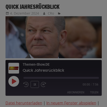
QUICK JAHRESRÜCKBLICK
4. Dezember 2024
CRo
Themen-Show.DE
Quick Jahresrückblick
PLAY
1X
00:00
/
7:56
EPISODE
ABONNIEREN
TEILEN
Datei herunterladen
|
In neuem Fenster abspielen
|
TEILEN
Amazon
Apple Podcasts