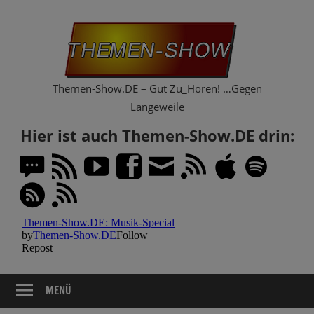
Zum
Th
Inhalt
springen
Sh
Themen-Show.DE – Gut Zu_Hören! …Gegen
Langeweile
Hier ist auch Themen-Show.DE drin:
MENÜ