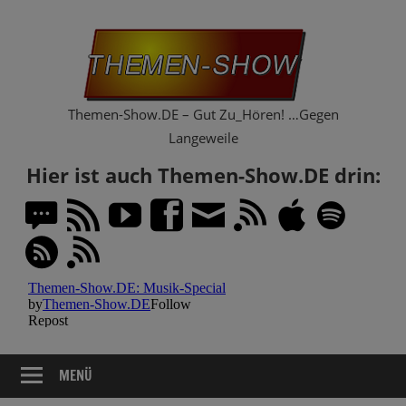
Zum
Th
Inhalt
springen
Sh
Themen-Show.DE – Gut Zu_Hören! …Gegen
Langeweile
Hier ist auch Themen-Show.DE drin:
MENÜ