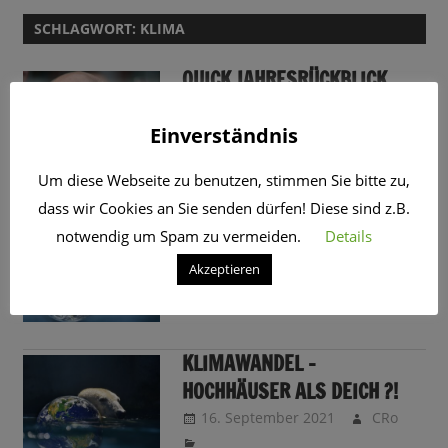
SCHLAGWORT:
KLIMA
QUICK JAHRESRÜCKBLICK
4. Dezember 2024
CRo
Einverständnis
Um diese Webseite zu benutzen, stimmen Sie bitte zu,
dass wir Cookies an Sie senden dürfen! Diese sind z.B.
KLIMWANDEL – UND NUN ?
notwendig um Spam zu vermeiden.
Details
23. September 2021
CRo
Akzeptieren
KLIMAWANDEL –
HOCHHÄUSER ALS DEICH ?!
16. September 2021
CRo