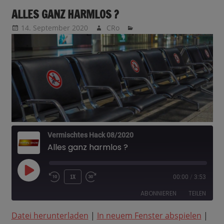
ALLES GANZ HARMLOS ?
14. September 2020
CRo
Vermischtes Hack 08/2020
Alles ganz harmlos ?
PLAY
1X
00:00
/
3:53
EPISODE
ABONNIEREN
TEILEN
Datei herunterladen
|
In neuem Fenster abspielen
|
TEILEN