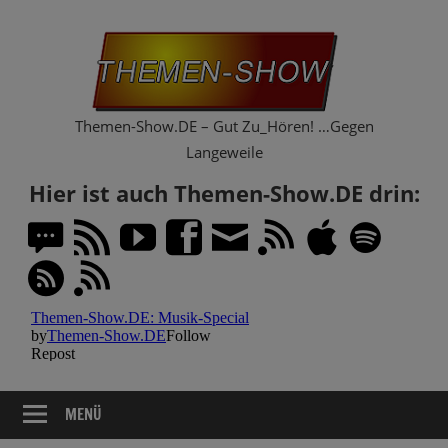
Zum
Th
Inhalt
springen
Sh
Themen-Show.DE – Gut Zu_Hören! …Gegen
Langeweile
Hier ist auch Themen-Show.DE drin:
MENÜ