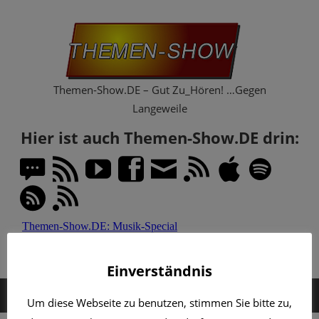
Zum
Th
Inhalt
springen
Sh
Themen-Show.DE – Gut Zu_Hören! …Gegen
Langeweile
Hier ist auch Themen-Show.DE drin:
Einverständnis
MENÜ
Um diese Webseite zu benutzen, stimmen Sie bitte zu,