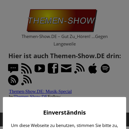
Zum
Th
Inhalt
springen
Sh
Themen-Show.DE – Gut Zu_Hören! …Gegen
Langeweile
Hier ist auch Themen-Show.DE drin:
Einverständnis
MENÜ
Um diese Webseite zu benutzen, stimmen Sie bitte zu,