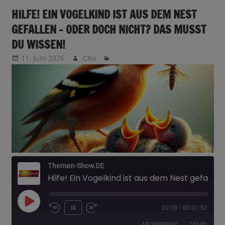
HILFE! EIN VOGELKIND IST AUS DEM NEST
GEFALLEN – ODER DOCH NICHT? DAS MUSST
DU WISSEN!
11. Juni 2026
CRo
Themen-Show.DE
Hilfe! Ein Vogelkind ist aus dem Nest gefallen – Oder doch nicht? Das musst du wissen!
PLAY
1X
00:00
/
00:01:50
EPISODE
ABONNIEREN
TEILEN