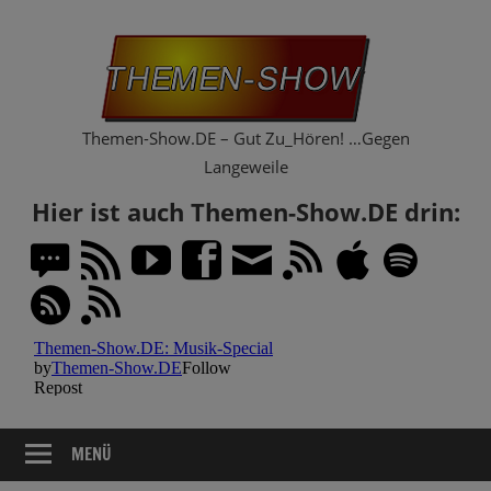
Zum
Th
Inhalt
springen
Sh
Themen-Show.DE – Gut Zu_Hören! …Gegen
Langeweile
Hier ist auch Themen-Show.DE drin:
MENÜ