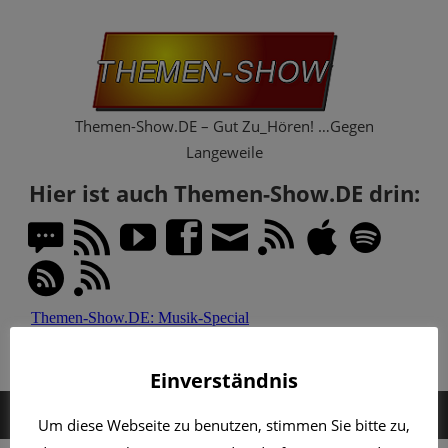
Zum
Th
Inhalt
springen
Sh
Themen-Show.DE – Gut Zu_Hören! …Gegen
Langeweile
Hier ist auch Themen-Show.DE drin:
Einverständnis
MENÜ
Um diese Webseite zu benutzen, stimmen Sie bitte zu,