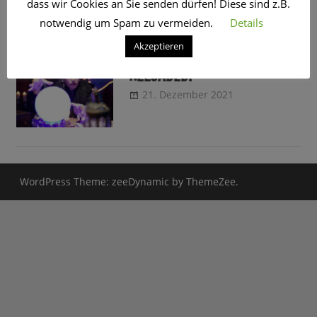
dass wir Cookies an Sie senden dürfen! Diese sind z.B.
SCHLAGWORT:
2022
notwendig um Spam zu vermeiden.
Details
Akzeptieren
03.01.2022: GLASKUGEL
RELOADED!
21. Dezember 2021
CRo
Sendungsinfo
WordPress Theme: zeeDynamic by ThemeZee.