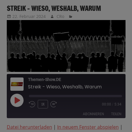
STREIK – WIESO, WESHALB, WARUM
22. Februar 2024
CRo
Themen-Show.DE
Streik - Wieso, Weshalb, Warum
PLAY
1X
00:00
/
5:34
EPISODE
ABONNIEREN
TEILEN
Datei herunterladen
|
In neuem Fenster abspielen
|
TEILEN
Amazon
Apple Podcasts