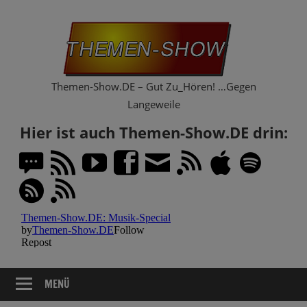
Zum
Th
Inhalt
springen
Sh
Themen-Show.DE – Gut Zu_Hören! …Gegen
Langeweile
Hier ist auch Themen-Show.DE drin:
MENÜ