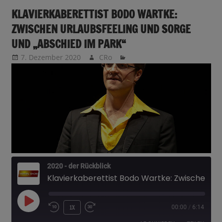
KLAVIERKABERETTIST BODO WARTKE:
ZWISCHEN URLAUBSFEELING UND SORGE
UND „ABSCHIED IM PARK“
7. Dezember 2020
CRo
2020 - der Rückblick
Klavierkaberettist Bodo Wartke: Zwischen Urlaubsfeeling und Sorge und "Abschied im Park"
PLAY
1X
00:00
/
6:14
EPISODE