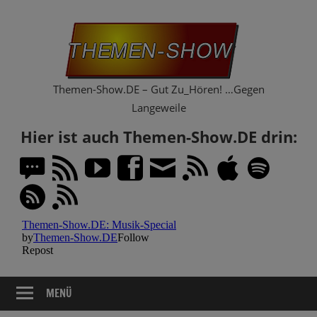
Zum
Th
Inhalt
springen
Sh
Themen-Show.DE – Gut Zu_Hören! …Gegen
Langeweile
Hier ist auch Themen-Show.DE drin:
MENÜ