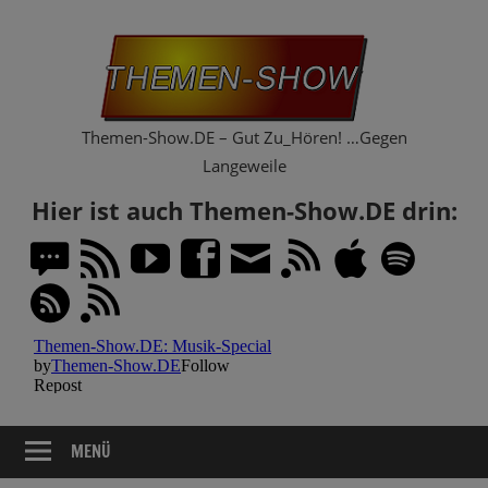
Zum
Th
Inhalt
springen
Sh
Themen-Show.DE – Gut Zu_Hören! …Gegen
Langeweile
Hier ist auch Themen-Show.DE drin:
MENÜ