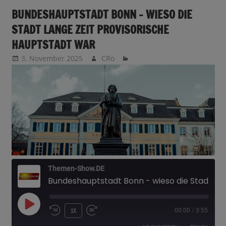
BUNDESHAUPTSTADT BONN – WIESO DIE
STADT LANGE ZEIT PROVISORISCHE
HAUPTSTADT WAR
3. November 2025
CRo
Themen-Show.DE
Bundeshauptstadt Bonn - wieso die Stadt lange Zeit provisorische Hauptstadt war
PLAY
1X
00:00
/
3:55
EPISODE