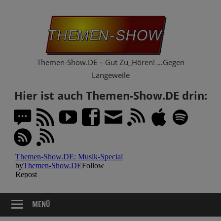
Zum
Th
Inhalt
springen
Sh
Themen-Show.DE – Gut Zu_Hören! …Gegen
Langeweile
Hier ist auch Themen-Show.DE drin:
MENÜ