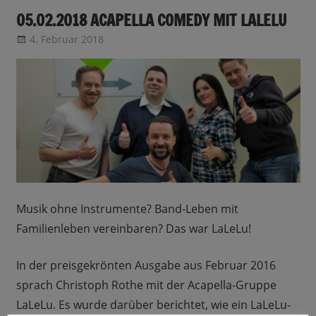
05.02.2018 ACAPELLA COMEDY MIT LALELU
4. Februar 2018
CRo
Sendungsinfo
Musik ohne Instrumente? Band-Leben mit
Familienleben vereinbaren? Das war LaLeLu!
In der preisgekrönten Ausgabe aus Februar 2016
sprach Christoph Rothe mit der Acapella-Gruppe
LaLeLu. Es wurde darüber berichtet, wie ein LaLeLu-