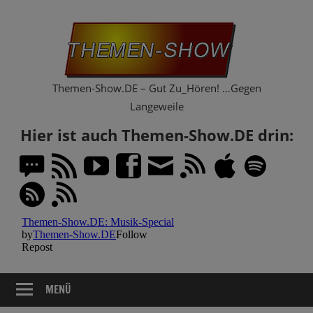
Zum
Th
Inhalt
springen
Sh
Themen-Show.DE – Gut Zu_Hören! …Gegen
Langeweile
Hier ist auch Themen-Show.DE drin:
MENÜ