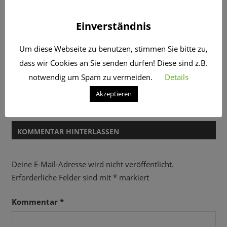
Programm entsteht, wie A Capella funktioniert und
warum ein Band-Leben auch familienfreundlich sein
Einverständnis
kann.
Um diese Webseite zu benutzen, stimmen Sie bitte zu,
dass wir Cookies an Sie senden dürfen! Diese sind z.B.
Beitragsnavigation
Vorheriger
01.01.2018: gute Vorsätze -ja oder nein ?
notwendig um Spam zu vermeiden.
Details
Nächster
Beitrag:
05.03.2018: Alternde Gesellschaft – was sind die
Akzeptieren
Beitrag:
Herausforderungen ?
KOMMENTAR HINTERLASSEN
Deine E-Mail-Adresse wird nicht veröffentlicht.
Erforderliche Felder sind mit
*
markiert
Kommentar
*