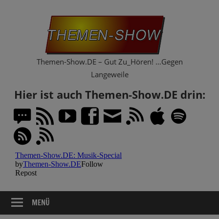
Zum
Th
Inhalt
springen
Sh
Themen-Show.DE – Gut Zu_Hören! …Gegen
Langeweile
Hier ist auch Themen-Show.DE drin:
MENÜ