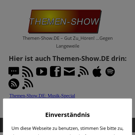
Zum
Th
Inhalt
springen
Sh
Themen-Show.DE – Gut Zu_Hören! …Gegen
Langeweile
Hier ist auch Themen-Show.DE drin:
Einverständnis
MENÜ
Um diese Webseite zu benutzen, stimmen Sie bitte zu,