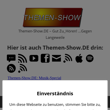
Zum
Th
Inhalt
springen
Sh
Themen-Show.DE – Gut Zu_Hören! …Gegen
Langeweile
Hier ist auch Themen-Show.DE drin:
Einverständnis
MENÜ
Um diese Webseite zu benutzen, stimmen Sie bitte zu,