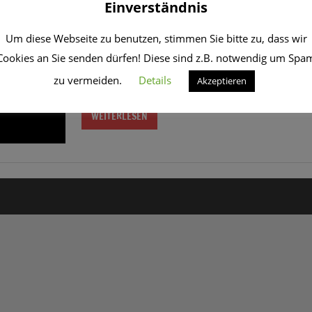
Einverständnis
5. August 2024
CRo
Sendungsinfo
Um diese Webseite zu benutzen, stimmen Sie bitte zu, dass wir
Luna und Christoph präsentieren Euch ungewöhnl
Cookies an Sie senden dürfen! Diese sind z.B. notwendig um Spa
ungewöhnlichen Fähigkeite und Fakten über Tier
nicht kanntet.
zu vermeiden.
Details
Akzeptieren
WEITERLESEN