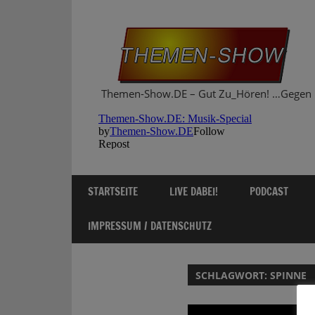
Zum
Inhalt
springen
Themen-Show.DE – Gut Zu_Hören! …Gegen 
STARTSEITE
LIVE DABEI!
PODCAST
IMPRESSUM / DATENSCHUTZ
SCHLAGWORT:
SPINNE