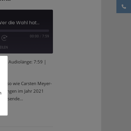
er die Wahl hat...
00:00
/
7:59
EILEN
en
|
Audiolänge: 7:59
|
 Ebenso wie Carsten Meyer-
idungen im Jahr 2021
m
 Jahresende…