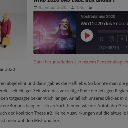
9. Januar 2020
CRo
Nostradamus 2020
Wird 2020 das Ende 
PLAY
1X
EPISODE
ABONNIEREN
T
Datei herunterladen
|
In neuem Fenster abspiel
TEILEN
ar 2020
RSS FEED
LINK
eren abgelehnt und dann gab es die Haßliebe. So könnte man die g
its seit einiger Zeit wird das vorzeitige Ende der jetzigen Regie
EMBED
eben totgesagte bekanntlich länger. Anläßlich unseres Blickes in d
 Esken/Borjans hängen sich an Sachthemen wie der Autobahn-Ges
h der Koalition These #2: Keine Auswirkungen auf die aktuelle 
ust mehr auf den Mist und hört