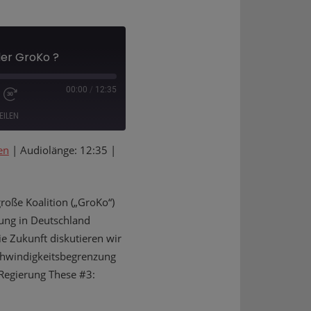
der GroKo ?
00:00
/
12:35
EILEN
en
|
Audiolänge: 12:35
|
roße Koalition („GroKo“)
rung in Deutschland
ie Zukunft diskutieren wir
chwindigkeitsbegrenzung
Regierung These #3: