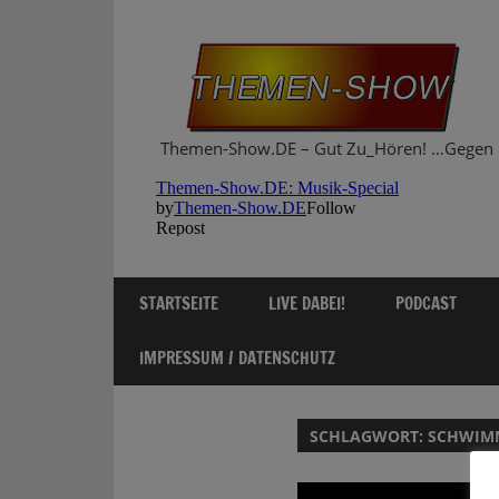
Zum
Inhalt
springen
Themen-Show.DE – Gut Zu_Hören! …Gegen 
STARTSEITE
LIVE DABEI!
PODCAST
IMPRESSUM / DATENSCHUTZ
SCHLAGWORT:
SCHWIM