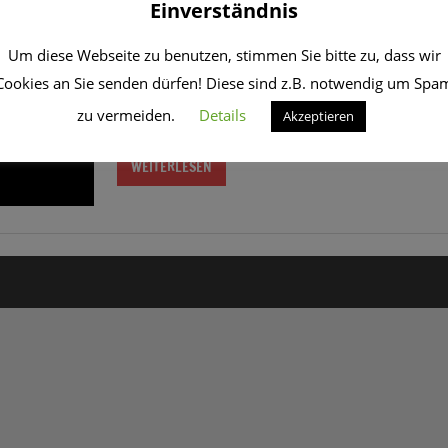
Einverständnis
5. August 2024
CRo
Sendungsinfo
Um diese Webseite zu benutzen, stimmen Sie bitte zu, dass wir
Luna und Christoph präsentieren Euch ungewöhnl
Cookies an Sie senden dürfen! Diese sind z.B. notwendig um Spa
ungewöhnlichen Fähigkeite und Fakten über Tier
nicht kanntet.
zu vermeiden.
Details
Akzeptieren
WEITERLESEN