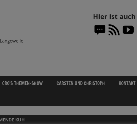
Themen-
Hier ist auc
Show.DE
Langeweile
CRO’S THEMEN-SHOW
CARSTEN UND CHRISTOPH
KONTAKT
MENDE KUH
05.08.2024 – DIE THEMEN-SHOW ÜBER 