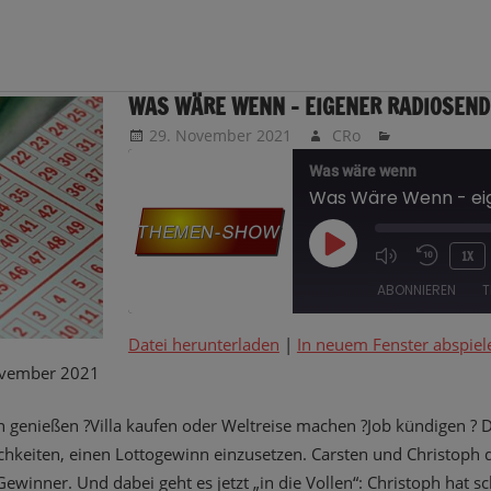
WAS WÄRE WENN – EIGENER RADIOSEND
29. November 2021
CRo
Was wäre wenn
PLAY
1X
EPISODE
ABONNIEREN
T
Datei herunterladen
|
In neuem Fenster abspiel
TEILEN
vember 2021
RSS FEED
LINK
n genießen ?Villa kaufen oder Weltreise machen ?Job kündigen ?
lichkeiten, einen Lottogewinn einzusetzen. Carsten und Christoph
EMBED
 Gewinner. Und dabei geht es jetzt „in die Vollen“: Christoph hat 