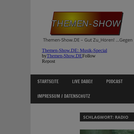
Zum
Inhalt
springen
Themen-Show.DE – Gut Zu_Hören! …Gegen 
STARTSEITE
LIVE DABEI!
PODCAST
IMPRESSUM / DATENSCHUTZ
SCHLAGWORT:
RADIO