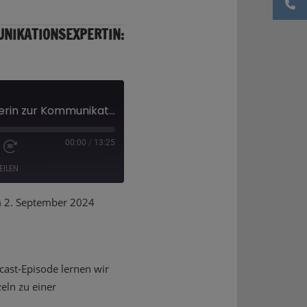
UNIKATIONSEXPERTIN:
Von der Steuerberaterin zur Kommunikationsexpertin: Isabel Garcia
00:00
/
13:25
EILEN
2. September 2024
Deezer
dcast-Episode lernen wir
eln zu einer