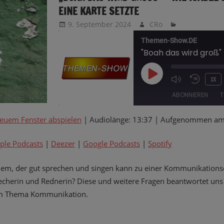
INE KARTE SETZTE
9. September 2024
CRo
Themen-Show.DE
PLAY
1X
EPISODE
ABONNIEREN
T
neuem Fenster abspielen
|
Audiolänge: 13:37
|
Aufgenommen am 
TEILEN
Amazon
Apple Podcasts
Google Podcasts
Spotify
ple Podcasts
|
Deezer
|
Google Podcasts
|
Spotify
LINK
RSS FEED
m, der gut sprechen und singen kann zu einer Kommunikationse
EMBED
cherin und Rednerin? Diese und weitere Fragen beantwortet uns I
um Thema Kommunikation.