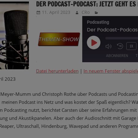
DER PODCAST-PODCAST: JETZT GEHT ES 
11. April 2023
CRo
Podcasting
PLAY
1X
EPISODE
ABONNIEREN
T
Datei herunterladen
|
In neuem Fenster abspiel
TEILEN
il 2023
RSS FEED
LINK
n Meyer-Mumm und Christoph Rothe über Podcasts und Podcasti
ch meinen Podcast ins Netz und was kostet der Spaß eigentlich? W
EMBED
m Podcasting nutzt, berichtet Carsten über seine Erfahrungen mi
ng und Akustikpanelen. Aber auch der Audioschnitt mit Garage
y, Reaper, Ultraschall, Hindenburg, Wavepad und anderen Program