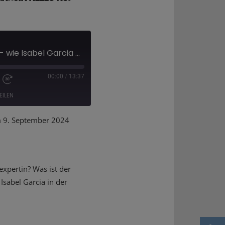
"Boah das wird groß" - wie Isabel Garcia alles auf eine Karte setzte
00:00
/
13:37
EILEN
9. September 2024
Deezer
xpertin? Was ist der
sabel Garcia in der