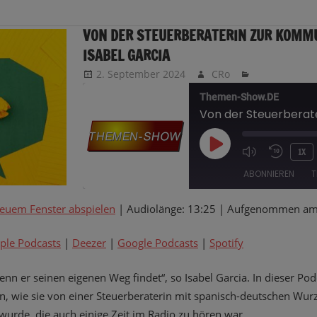
VON DER STEUERBERATERIN ZUR KOMM
ISABEL GARCIA
2. September 2024
CRo
Themen-Show.DE
PLAY
1X
EPISODE
ABONNIEREN
T
neuem Fenster abspielen
|
Audiolänge: 13:25
|
Aufgenommen am 
TEILEN
Amazon
Apple Podcasts
Google Podcasts
Spotify
ple Podcasts
|
Deezer
|
Google Podcasts
|
Spotify
LINK
RSS FEED
nn er seinen eigenen Weg findet“, so Isabel Garcia. In dieser Po
EMBED
n, wie sie von einer Steuerberaterin mit spanisch-deutschen Wurz
rde, die auch einige Zeit im Radio zu hören war.