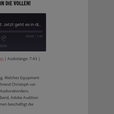
IN DIE VOLLEN!
Der Podcast-Podcast: Jetzt geht es in die Vollen!
00:00
/
7:43
EILEN
en
|
Audiolänge: 7:43
|
ng. Welches Equipment
ährend Christoph vor
t Audiorekordern,
 Band, Adobe Audition
men beschäftigt die