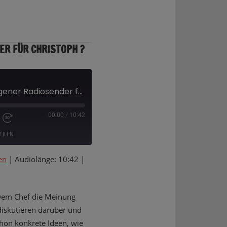
ER FÜR CHRISTOPH ?
Was Wäre Wenn - eigener Radiosender für Christoph ?
00:00
/
10:42
EILEN
en
|
Audiolänge: 10:42
|
 Dem Chef die Meinung
 diskutieren darüber und
schon konkrete Ideen, wie