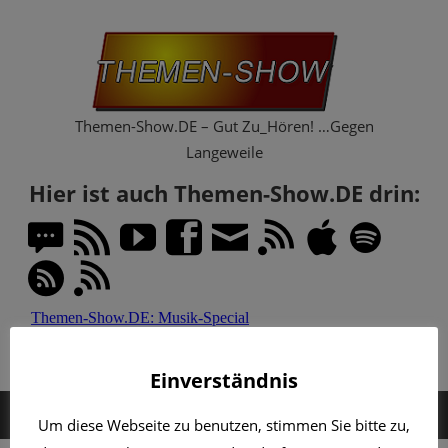
Zum
Th
Inhalt
springen
Sh
Themen-Show.DE – Gut Zu_Hören! …Gegen
Langeweile
Hier ist auch Themen-Show.DE drin:
Einverständnis
MENÜ
Um diese Webseite zu benutzen, stimmen Sie bitte zu,