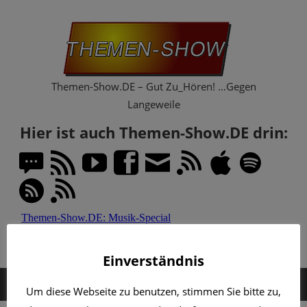
Zum
Th
Inhalt
springen
Sh
Themen-Show.DE – Gut Zu_Hören! …Gegen
Langeweile
Hier ist auch Themen-Show.DE drin:
Einverständnis
MENÜ
Um diese Webseite zu benutzen, stimmen Sie bitte zu,