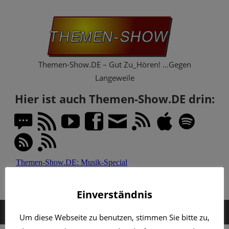
Zum
Th
Inhalt
springen
Sh
Themen-Show.DE – Gut Zu_Hören! …Gegen
Langeweile
Hier ist auch Themen-Show.DE drin:
Einverständnis
MENÜ
Um diese Webseite zu benutzen, stimmen Sie bitte zu,