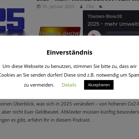
31. Januar 2025
CRo
Themen-Show.DE
PLAY
1X
EPISODE
ABONNIEREN
T
Einverständnis
Datei herunterladen
|
In neuem Fenster abspiel
Um diese Webseite zu benutzen, stimmen Sie bitte zu, dass wir
TEILEN
Amazon
Apple Podcasts
ar 2025
Cookies an Sie senden dürfen! Diese sind z.B. notwendig um Spa
Google Podcasts
Spotify
LINK
zu vermeiden.
Details
Akzeptieren
ple Podcasts
|
Deezer
|
Google Podcasts
|
Spotify
RSS FEED
EMBED
 einen Überblick, was sich in 2025 verändert – von höheren Co2-Pr
 aber nicht Euer Geldbeutel. Altkleider müssen künftig besonders 
en es gibt, erfahrt Ihr in diesem Podcast.