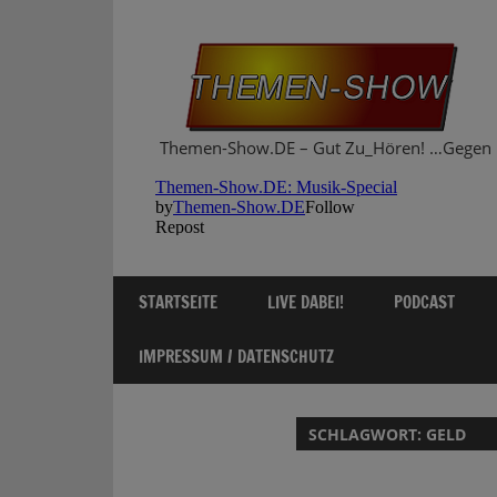
Zum
Inhalt
springen
Themen-Show.DE – Gut Zu_Hören! …Gegen 
STARTSEITE
LIVE DABEI!
PODCAST
IMPRESSUM / DATENSCHUTZ
SCHLAGWORT:
GELD