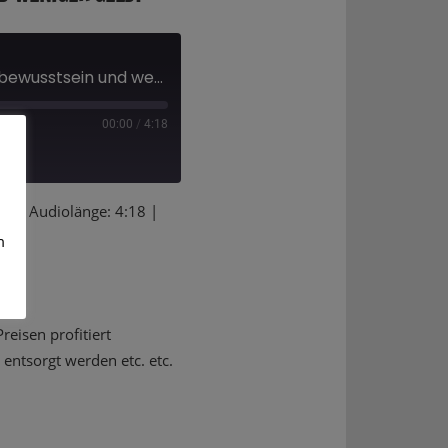
2025 - mehr Umweltbewusstsein und weniger Geld?
00:00
/
4:18
EILEN
en
|
Audiolänge: 4:18
|
Deezer
m
eisen profitiert
entsorgt werden etc. etc.