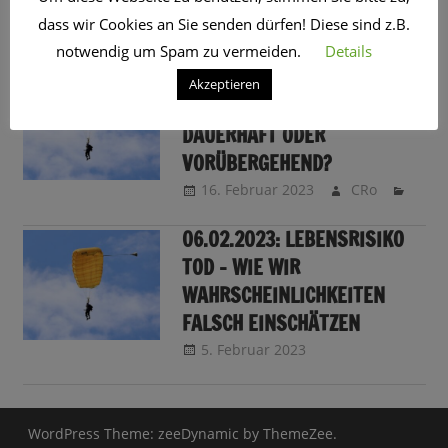
dass wir Cookies an Sie senden dürfen! Diese sind z.B.
SCHLAGWORT:
GEFAHR
notwendig um Spam zu vermeiden.
Details
LEBENSRISIKO – LEIDER NOCH
Akzeptieren
EIN UNTERSCHIED:
DAUERHAFT ODER
VORÜBERGEHEND?
16. Februar 2023
CRo
06.02.2023: LEBENSRISIKO
TOD – WIE WIR
WAHRSCHEINLICHKEITEN
FALSCH EINSCHÄTZEN
5. Februar 2023
CRo
Sendungsinfo
WordPress Theme: zeeDynamic by ThemeZee.