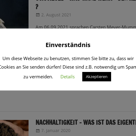
?
2. August 2021
CRo
Sendungsinfo
Am 06.09.2021 sprachen Carsten Meyer-Mumm 
im Radio über „was wäre wenn“. Diesmal allerd
hypothetischen Thema, denn „wenn“ kann man als
Einverständnis
interpretieren – hier geht es eher um „sobald“
Um diese Webseite zu benutzen, stimmen Sie bitte zu, dass wir
„Klimawandel“ besteht bei den meisten Wissensch
definitiv um „sobald“ und um „wie stark“. Gibt e
Cookies an Sie senden dürfen! Diese sind z.B. notwendig um Spa
Ist die Wärme für den Tourismus vielleicht sogar ein Gewinn ? We
zu vermeiden.
Details
Akzeptieren
ten ? Ihr erhaltet Einblicke, die Carsten
NACHHALTIGKEIT – WAS IST DAS EIGENT
7. Januar 2020
CRo
Sendungsinfo