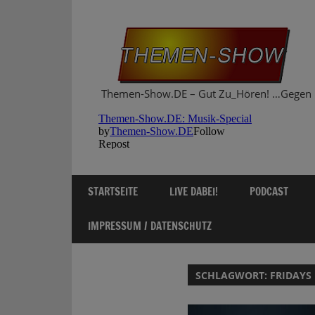
Zum
Inhalt
springen
Themen-Show.DE – Gut Zu_Hören! …Gegen 
STARTSEITE
LIVE DABEI!
PODCAST
IMPRESSUM / DATENSCHUTZ
SCHLAGWORT:
FRIDAYS