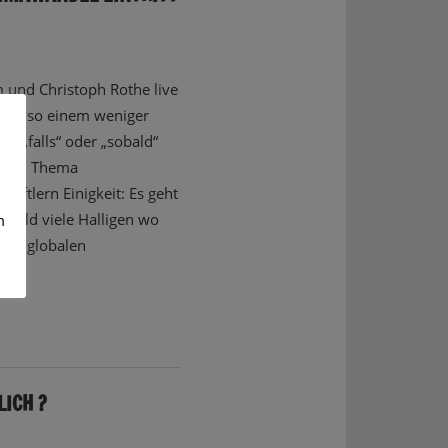
und Christoph Rothe live
ings so einem weniger
 „falls“ oder „sobald“
. Beim Thema
aftlern Einigkeit: Es geht
s bald viele Halligen wo
m
lche globalen
LICH ?