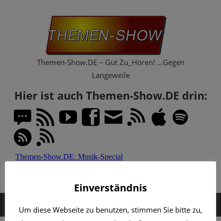
Zum
Th
Inhalt
springen
Sh
Themen-Show.DE – Gut Zu_Hören! …Gegen
Langeweile
Hier ist auch Themen-Show.DE drin:
Einverständnis
MENÜ
Um diese Webseite zu benutzen, stimmen Sie bitte zu,