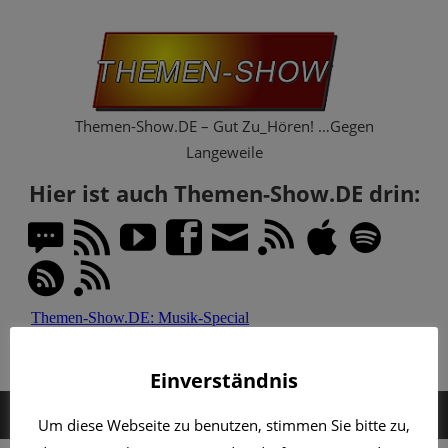
Zum
Th
Inhalt
springen
Sh
Themen-Show.DE – Gut Zu_Hören! …Gegen
Langeweile
Hier ist auch Themen-Show.DE drin:
Einverständnis
MENÜ
Um diese Webseite zu benutzen, stimmen Sie bitte zu,