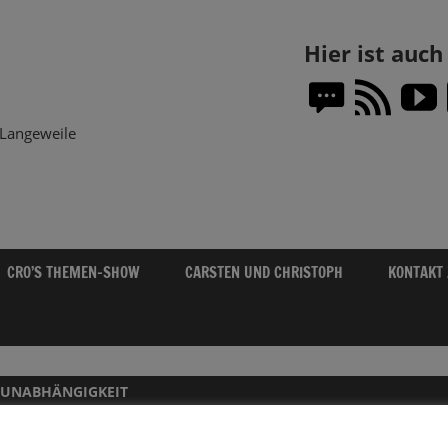
Themen-
Hier ist auc
Show.DE
Langeweile
CRO’S THEMEN-SHOW
CARSTEN UND CHRISTOPH
KONTAKT
EUNABHÄNGIGKEIT
02.02.2026 DIGITAL UNABHÄNGIG – WIE 