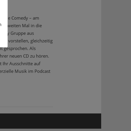
irische Comedy – am
m
um zweiten Mal in die
omedy Gruppe aus
m vorstellen, gleichzeitig
ft gesprochen. Als
ihrer neuen CD zu hören.
t Ihr Ausschnitte auf
rzielle Musik im Podcast