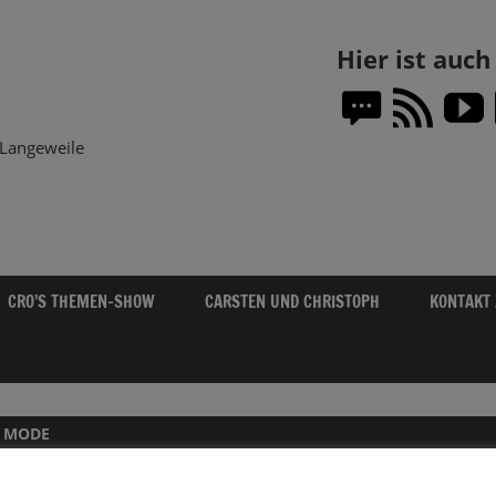
Themen-
Hier ist auc
Show.DE
Langeweile
CRO’S THEMEN-SHOW
CARSTEN UND CHRISTOPH
KONTAKT
 MODE
06.03.2023: ACAPELLA + COMEDY = LALE