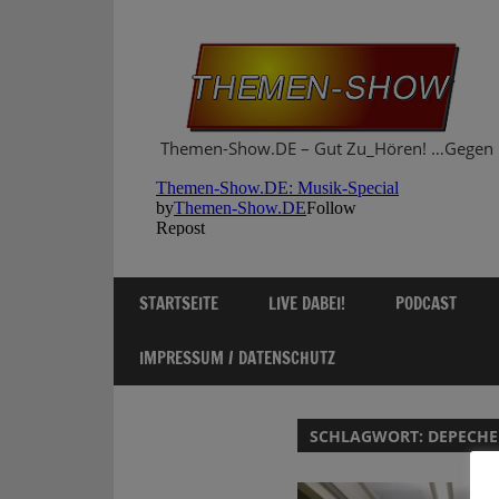
Zum
Inhalt
springen
Themen-Show.DE – Gut Zu_Hören! …Gegen 
STARTSEITE
LIVE DABEI!
PODCAST
IMPRESSUM / DATENSCHUTZ
SCHLAGWORT:
DEPECHE