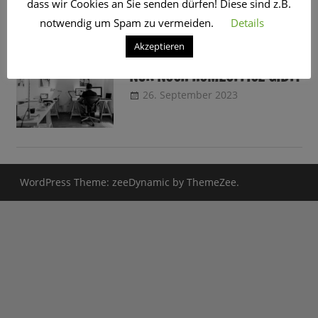
dass wir Cookies an Sie senden dürfen! Diese sind z.B.
SCHLAGWORT:
BUSINESS
notwendig um Spam zu vermeiden.
Details
Akzeptieren
02.10.2023 WAS WENN ES
NUR NOCH HOMEOFFICE GIBT?
26. September 2023
CRo
Sendungsinfo
WordPress Theme: zeeDynamic by ThemeZee.