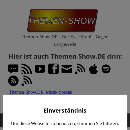
Zum
Th
Inhalt
springen
Sh
Themen-Show.DE – Gut Zu_Hören! …Gegen
Langeweile
Hier ist auch Themen-Show.DE drin:
Einverständnis
MENÜ
Um diese Webseite zu benutzen, stimmen Sie bitte zu,