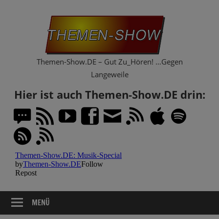
Zum
Th
Inhalt
springen
Sh
Themen-Show.DE – Gut Zu_Hören! …Gegen
Langeweile
Hier ist auch Themen-Show.DE drin:
MENÜ