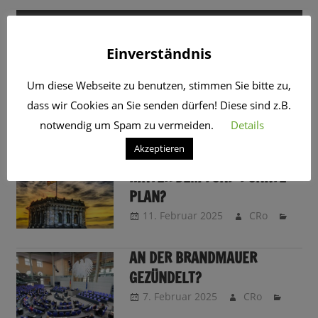
SCHLAGWORT:
BRANDMAUER
Einverständnis
IHR HABT DIE WAHL
13. Februar 2025
CRo
Um diese Webseite zu benutzen, stimmen Sie bitte zu,
dass wir Cookies an Sie senden dürfen! Diese sind z.B.
notwendig um Spam zu vermeiden.
Details
Akzeptieren
WAS STECKTE EIGENTLICH
HINTER DEM FÜNF-PUNKTE-
PLAN?
11. Februar 2025
CRo
AN DER BRANDMAUER
GEZÜNDELT?
7. Februar 2025
CRo