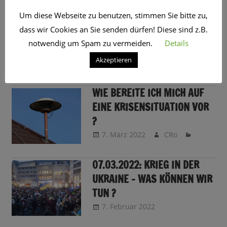
SCHLAGWORT:
BLACKOUT
Um diese Webseite zu benutzen, stimmen Sie bitte zu,
dass wir Cookies an Sie senden dürfen! Diese sind z.B.
STROMAUSFALL – KANN MAN NOCH DEN NOTRUF
notwendig um Spam zu vermeiden.
Details
VERWENDEN?
Akzeptieren
13. Mai 2024
CRo
WIE BEREITE ICH MICH AUF
EINE KRISENSITUATION VOR
?
7. März 2022
CRo
07.03.2022: KRIEG IN DER
UKRAINE – WAS KÖNNEN WIR
TUN ?
7. Februar 2022
CRo
Sendungsinfo