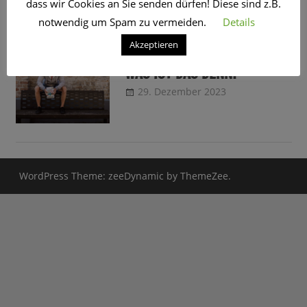
dass wir Cookies an Sie senden dürfen! Diese sind z.B.
SCHLAGWORT:
BIOHACKING
notwendig um Spam zu vermeiden.
Details
Akzeptieren
01.01.2024 BIOHACKING –
WAS IST DAS DENN?
29. Dezember 2023
CRo
Sendungsinfo
WordPress Theme: zeeDynamic by ThemeZee.