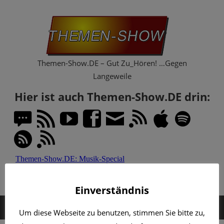
Zum
Th
Inhalt
springen
Sh
Themen-Show.DE – Gut Zu_Hören! …Gegen
Langeweile
Hier ist auch Themen-Show.DE drin:
Einverständnis
MENÜ
Um diese Webseite zu benutzen, stimmen Sie bitte zu,