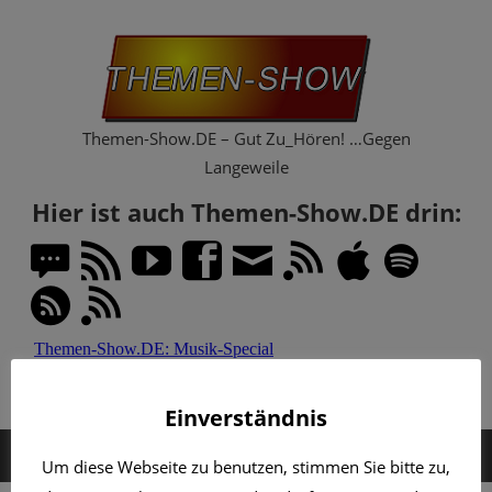
Zum
Th
Inhalt
springen
Sh
Themen-Show.DE – Gut Zu_Hören! …Gegen
Langeweile
Hier ist auch Themen-Show.DE drin:
Einverständnis
MENÜ
Um diese Webseite zu benutzen, stimmen Sie bitte zu,