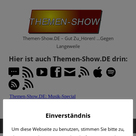
Zum
Th
Inhalt
springen
Sh
Themen-Show.DE – Gut Zu_Hören! …Gegen
Langeweile
Hier ist auch Themen-Show.DE drin:
Einverständnis
MENÜ
Um diese Webseite zu benutzen, stimmen Sie bitte zu,