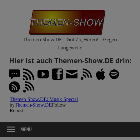
Zum
Th
Inhalt
springen
Sh
Themen-Show.DE – Gut Zu_Hören! …Gegen
Langeweile
Hier ist auch Themen-Show.DE drin:
MENÜ