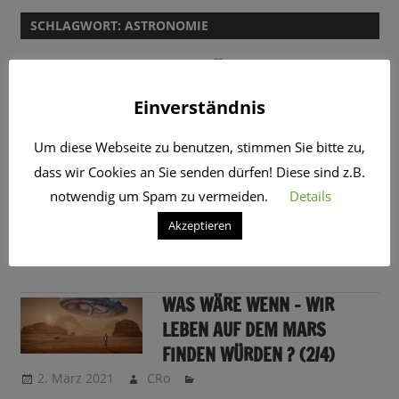
SCHLAGWORT:
ASTRONOMIE
WAS WÄRE WENN – WIR
LEBEN AUF DEM MARS
Einverständnis
FINDEN WÜRDEN ? (4/4)
4. März 2021
CRo
Um diese Webseite zu benutzen, stimmen Sie bitte zu,
dass wir Cookies an Sie senden dürfen! Diese sind z.B.
WAS WÄRE WENN – WIR
notwendig um Spam zu vermeiden.
Details
LEBEN AUF DEM MARS
Akzeptieren
FINDEN WÜRDEN ? (3/4)
3. März 2021
CRo
WAS WÄRE WENN – WIR
LEBEN AUF DEM MARS
FINDEN WÜRDEN ? (2/4)
2. März 2021
CRo