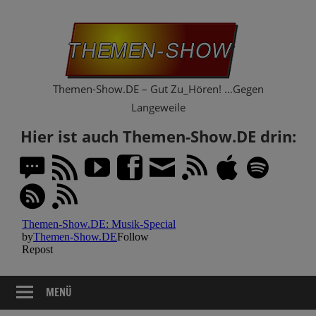
Zum
Th
Inhalt
springen
Sh
Themen-Show.DE – Gut Zu_Hören! …Gegen
Langeweile
Hier ist auch Themen-Show.DE drin:
MENÜ