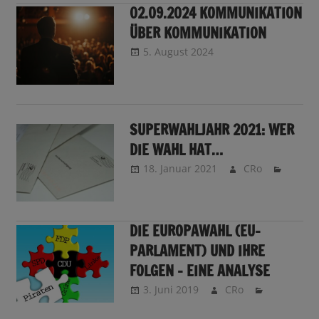
02.09.2024 KOMMUNIKATION
ÜBER KOMMUNIKATION
5. August 2024
CRo
Sendungsinfo
SUPERWAHLJAHR 2021: WER
DIE WAHL HAT…
18. Januar 2021
CRo
DIE EUROPAWAHL (EU-
PARLAMENT) UND IHRE
FOLGEN – EINE ANALYSE
3. Juni 2019
CRo