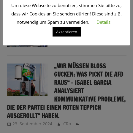
Um diese Webseite zu benutzen, stimmen Sie bitte zu,
dass wir Cookies an Sie senden dürfen! Diese sind z.B.
03.02.2025: WIRD AN DER
notwendig um Spam zu vermeiden.
Details
BRANDMAUER GEZÜNDELT?
Akzeptieren
4. Februar 2025
CRo
Sendungsinfo
„WIR MÜSSEN BLOSS G
UCKEN: WAS PICKT DIE AFD R
AUS“ – ISABEL GARCIA A
NALYSIERT K
OMMUNIKATIVE PROBLEME, D
IE DER PARTEI EINEN ROTEN TEPPICH A
USGEROLLT“ HABEN.
23. September 2024
CRo