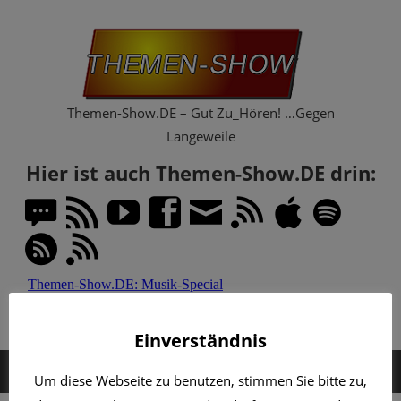
Zum
Th
Inhalt
springen
Sh
Themen-Show.DE – Gut Zu_Hören! …Gegen
Langeweile
Hier ist auch Themen-Show.DE drin:
Einverständnis
MENÜ
Um diese Webseite zu benutzen, stimmen Sie bitte zu,