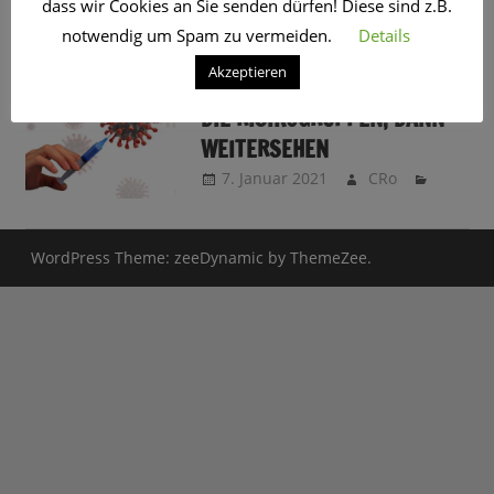
dass wir Cookies an Sie senden dürfen! Diese sind z.B.
SCHLAGWORT:
2021
notwendig um Spam zu vermeiden.
Details
Akzeptieren
CORONA-IMPFUNG: ERSTMAL
DIE RISIKOGRUPPEN, DANN
WEITERSEHEN
7. Januar 2021
CRo
WordPress Theme: zeeDynamic by ThemeZee.