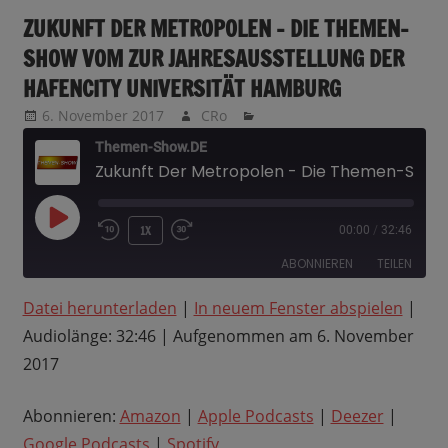
ZUKUNFT DER METROPOLEN – DIE THEMEN-
SHOW VOM ZUR JAHRESAUSSTELLUNG DER
HAFENCITY UNIVERSITÄT HAMBURG
6. November 2017
CRo
Themen-Show.DE
Zukunft Der Metropolen - Die Themen-Show vom zur Jahresausstellung der HafenCity Universität Hamburg
PLAY
1X
00:00
/
32:46
EPISODE
ABONNIEREN
TEILEN
Datei herunterladen
|
In neuem Fenster abspielen
|
TEILEN
Amazon
Apple Podcasts
Audiolänge: 32:46
|
Aufgenommen am 6. November
Deezer
Google Podcasts
LINK
2017
Spotify
EMBED
RSS FEED
Abonnieren:
Amazon
|
Apple Podcasts
|
Deezer
|
Google Podcasts
|
Spotify