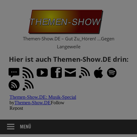
Zum
Th
Inhalt
springen
Sh
Themen-Show.DE – Gut Zu_Hören! …Gegen
Langeweile
Hier ist auch Themen-Show.DE drin:
MENÜ