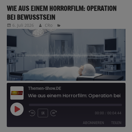
WIE AUS EINEM HORRORFILM: OPERATION
BEI BEWUSSTSEIN
6. Juli 2026
CRo
Themen-Show.DE
Wie aus einem Horrorfilm: Operation bei Bewusstsein
PLAY
1X
00:00
/
00:04:44
EPISODE
ABONNIEREN
TEILEN