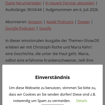
Datei herunterladen
|
In neuem Fenster abspielen
|
TEILEN
Amazon
Apple Podcasts
Audiolänge: 00:04:44
|
Aufgenommen am 6. Juli 2026
Deezer
Google Podcasts
LINK
Spotify
Abonnieren:
Amazon
|
Apple Podcasts
|
Deezer
|
EMBED
RSS FEED
Google Podcasts
|
Spotify
In dieser emotionalen Ausgabe der Themen-Show.DE
erleben wir mit Christoph Rothe und Maria Kehrt
eine Geschichte, die unter die Haut geht. Maria,
selbst eine erfahrene Krankenschwester, teilt ihre
persönliche und schockierende Erfahrung als
Patientin im Operationssaal. Was passiert, wenn man
Einverständnis
als Fachkraft die Kontrolle abgibt und dann feststellt,
dass während einer Routine-OP etwas gravierend
Um diese Webseite zu benutzen, stimmen Sie bitte zu,
schiefläuft? Hier musste sie erleben, wie der eigene
dass wir Cookies an Sie senden dürfen! Diese sind z.B.
Körper auf dem OP-Tisch lag, während ihr Geist völlig
notwendig um Spam zu vermeiden.
Details