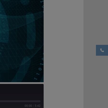
00:00
/
5:42