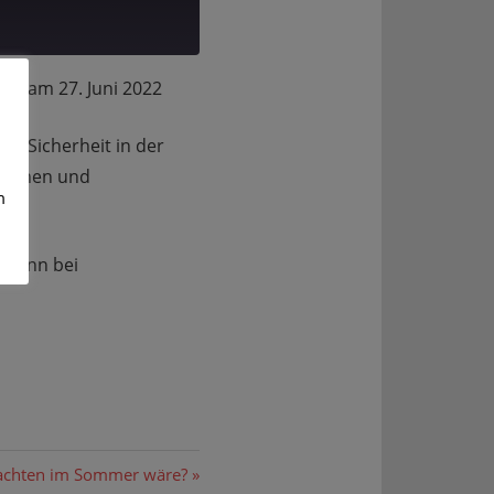
n am 27. Juni 2022
r Sicherheit in der
 Firmen und
m
ermann bei
chten im Sommer wäre?