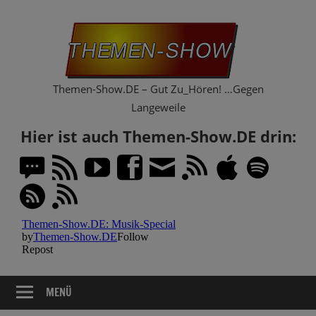
Zum
Th
Inhalt
springen
Sh
Themen-Show.DE – Gut Zu_Hören! …Gegen
Langeweile
Hier ist auch Themen-Show.DE drin:
MENÜ