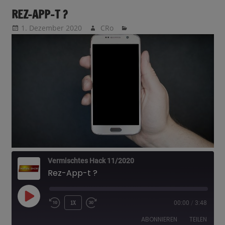
REZ-APP-T ?
1. Dezember 2020
CRo
Vermischtes Hack 11/2020
Rez-App-t ?
PLAY
1X
00:00
/
3:48
EPISODE
ABONNIEREN
TEILEN