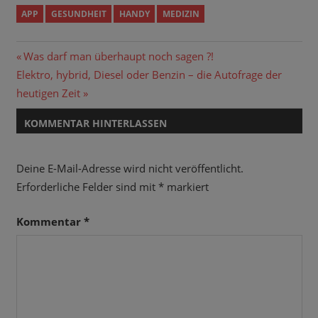
APP
GESUNDHEIT
HANDY
MEDIZIN
Beitragsnavigation
Vorheriger
Was darf man überhaupt noch sagen ?!
Nächster
Beitrag:
Elektro, hybrid, Diesel oder Benzin – die Autofrage der
Beitrag:
heutigen Zeit
KOMMENTAR HINTERLASSEN
Deine E-Mail-Adresse wird nicht veröffentlicht.
Erforderliche Felder sind mit
*
markiert
Kommentar
*