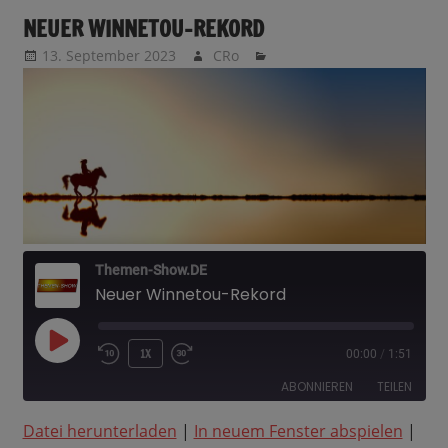
NEUER WINNETOU-REKORD
13. September 2023
CRo
Themen-Show.DE
Neuer Winnetou-Rekord
PLAY
1X
00:00
/
1:51
EPISODE
ABONNIEREN
TEILEN
Datei herunterladen
|
In neuem Fenster abspielen
|
TEILEN
Amazon
Apple Podcasts