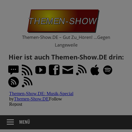
Zum
Th
Inhalt
springen
Sh
Themen-Show.DE – Gut Zu_Hören! …Gegen
Langeweile
Hier ist auch Themen-Show.DE drin:
MENÜ