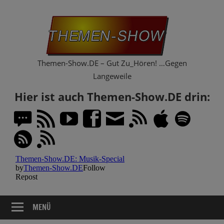
Zum
Th
Inhalt
springen
Sh
Themen-Show.DE – Gut Zu_Hören! …Gegen
Langeweile
Hier ist auch Themen-Show.DE drin:
MENÜ