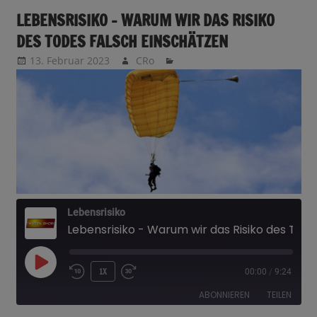
LEBENSRISIKO – WARUM WIR DAS RISIKO
DES TODES FALSCH EINSCHÄTZEN
13. Februar 2023
CRo
Lebensrisiko
Lebensrisiko - Warum wir das Risiko des Todes falsch einschätzen
PLAY
1X
00:00
/
9:24
EPISODE
ABONNIEREN
TEILEN