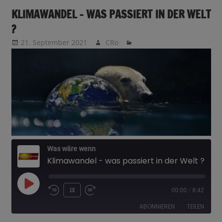
KLIMAWANDEL – WAS PASSIERT IN DER WELT
?
21. September 2021
CRo
Was wäre wenn
Klimawandel - was passiert in der Welt ?
PLAY
1X
00:00
/
8:42
EPISODE
ABONNIEREN
TEILEN