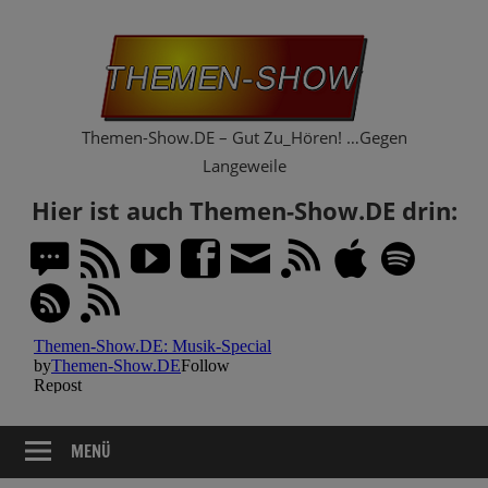
Zum
Th
Inhalt
springen
Sh
Themen-Show.DE – Gut Zu_Hören! …Gegen
Langeweile
Hier ist auch Themen-Show.DE drin:
MENÜ