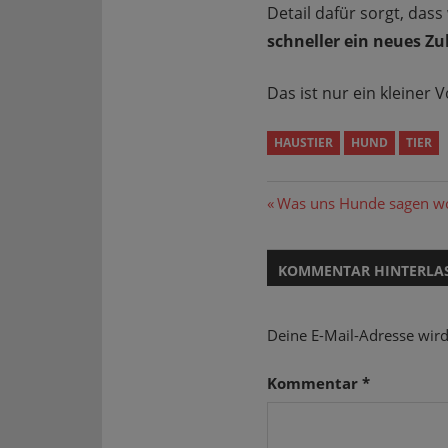
Detail dafür sorgt, da
schneller ein neues Z
Das ist nur ein kleiner
HAUSTIER
HUND
TIER
Beitragsnavi
Vorheriger
Was uns Hunde sagen wol
Beitrag:
KOMMENTAR HINTERLA
Deine E-Mail-Adresse wird 
Kommentar
*