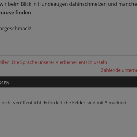
ss wir beim Blick in Hundeaugen dahinschmelzen und manc
uhause finden
.
 Vorgeschmack!
gation
len: Die Sprache unserer Vierbeiner entschlüsseln
Nächster
Zahlende untern
Beitrag:
SSEN
nicht veröffentlicht.
Erforderliche Felder sind mit
*
markiert