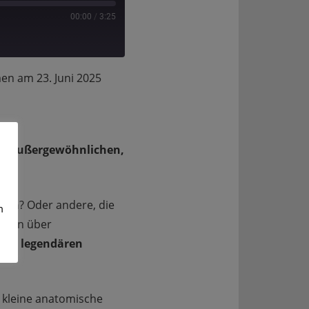
00:00
/
3:25
n am 23. Juni 2025
ch außergewöhnlichen,
ssen
? Oder andere, die
m
echen über
ihre
legendären
 kleine anatomische