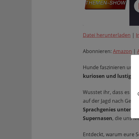
Datei herunterladen
|
I
TEILEN
Amazon
Google Podcasts
Abonnieren:
Amazon
|
LINK
RSS FEED
Hunde faszinieren uns j
EMBED
kuriosen und lustigen
Wusstet ihr, dass es Hund
auf der Jagd nach Gesc
Sprachgenies unter d
Supernasen
, die uns M
Entdeckt, warum eure S