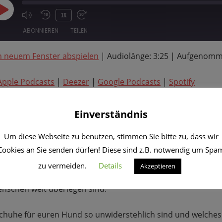
PLAY
1X
EPISODE
ABONNIEREN
TEILEN
n neuem Fenster abspielen
|
Audiolänge: 3:25
|
Aufgenomme
Apple Podcasts
Deezer
Spotify
Apple Podcasts
|
Deezer
|
Google Podcasts
|
Spotify
eden Tag, aber heute tauchen wir ein in die Welt der
wirkli
Einverständnis
 Fakten
rund um unsere treuen vierbeinigen Freunde.
Um diese Webseite zu benutzen, stimmen Sie bitte zu, dass wir
e gibt, die so klein sind, dass sie fast in eine
Coladose pa
Cookies an Sie senden dürfen! Diese sind z.B. notwendig um Spa
hwindigkeit
schneller sind als ein Rennradfahrer
? Wir spr
zu vermeiden.
Details
Akzeptieren
en Hunden
, die hunderte von Wörtern verstehen, und über 
enschen weit überlegen sind.
chuhe für euren Hund so unwiderstehlich sind und welches