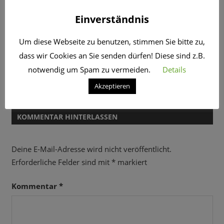
psychischen über rechtliche Probleme und am Ende
Einverständnis
auch biis zu Karriereproblemen reichen können.
Um diese Webseite zu benutzen, stimmen Sie bitte zu,
ARBEIT
HOME OFFICE
NEW WORK
dass wir Cookies an Sie senden dürfen! Diese sind z.B.
notwendig um Spam zu vermeiden.
Details
Beitragsnavigation
Vorheriger
HomeOffice – warum sollte man das machen?
Akzeptieren
Beitrag:
Nächster
Hinweis auf Repair-Café statt Müll
Beitrag:
KOMMENTAR HINTERLASSEN
Deine E-Mail-Adresse wird nicht veröffentlicht.
Erforderliche Felder sind mit
*
markiert
Kommentar
*