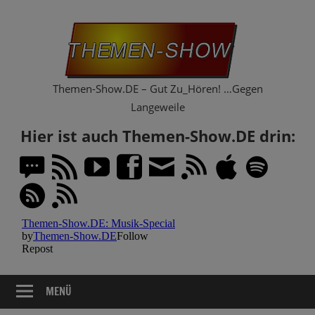
Zum
Th
Inhalt
springen
Sh
Themen-Show.DE – Gut Zu_Hören! …Gegen
Langeweile
Hier ist auch Themen-Show.DE drin:
MENÜ