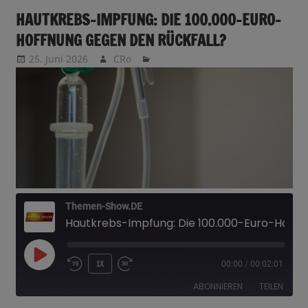
HAUTKREBS-IMPFUNG: DIE 100.000-EURO-
HOFFNUNG GEGEN DEN RÜCKFALL?
25. Juni 2026
CRo
Themen-Show.DE
Hautkrebs-Impfung: Die 100.000-Euro-Hoffnung gegen den Rückfall?
PLAY
1X
00:00
/
00:02:01
EPISODE
ABONNIEREN
TEILEN