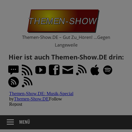
Zum
Th
Inhalt
springen
Sh
Themen-Show.DE – Gut Zu_Hören! …Gegen
Langeweile
Hier ist auch Themen-Show.DE drin:
MENÜ