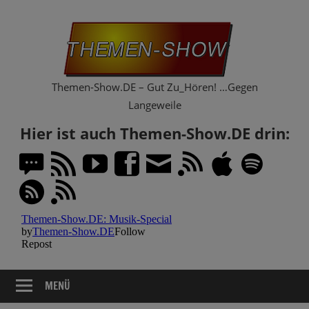
Zum
Th
Inhalt
springen
Sh
Themen-Show.DE – Gut Zu_Hören! …Gegen
Langeweile
Hier ist auch Themen-Show.DE drin:
MENÜ