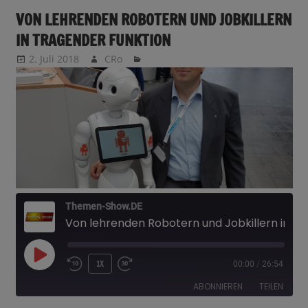
VON LEHRENDEN ROBOTERN UND JOBKILLERN
IN TRAGENDER FUNKTION
2. Juli 2018
CRo
Themen-Show.DE
Von lehrenden Robotern und Jobkillern in tragender Funktion
PLAY
1X
00:00
/
26:54
EPISODE
ABONNIEREN
TEILEN