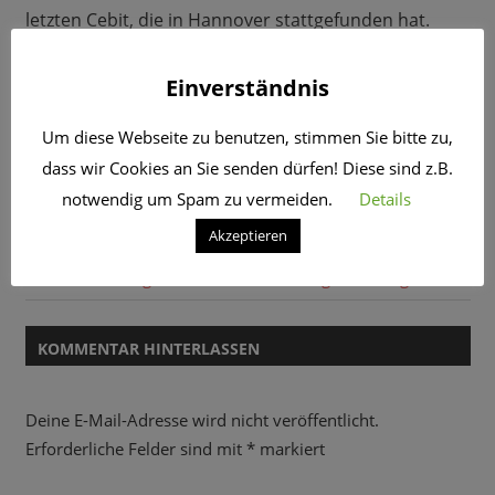
letzten Cebit, die in Hannover stattgefunden hat.
Nachhören oder sogar anschauen ?
Einverständnis
Kein Problem, in unserem Podcast!
Um diese Webseite zu benutzen, stimmen Sie bitte zu,
dass wir Cookies an Sie senden dürfen! Diese sind z.B.
Beitragsnavigation
Vorheriger
07.05.2018: Thomas Koschwitz – ein Leben in den
notwendig um Spam zu vermeiden.
Details
Beitrag:
Medien
Akzeptieren
Nächster
Hunde als Lebensretter – ehrenamtliches Engagement bei
Beitrag:
der BRH Rettungshundestaffel Hamburg / Harburg e.V.
KOMMENTAR HINTERLASSEN
Deine E-Mail-Adresse wird nicht veröffentlicht.
Erforderliche Felder sind mit
*
markiert