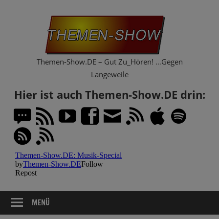
Zum
Th
Inhalt
springen
Sh
Themen-Show.DE – Gut Zu_Hören! …Gegen
Langeweile
Hier ist auch Themen-Show.DE drin:
MENÜ